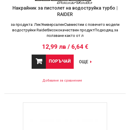
Накрайник за пистолет на водоструйка турбо |
RAIDER
за продукта: ЛекУниверсаленСъвместим с повечето модели
водоструйки RaiderВисококачествен продуктПодходящ за
ползване както от л
12,99 лв / 6,64 €
ПОРЪЧАЙ
ОЩЕ
Добавяне за сравнение