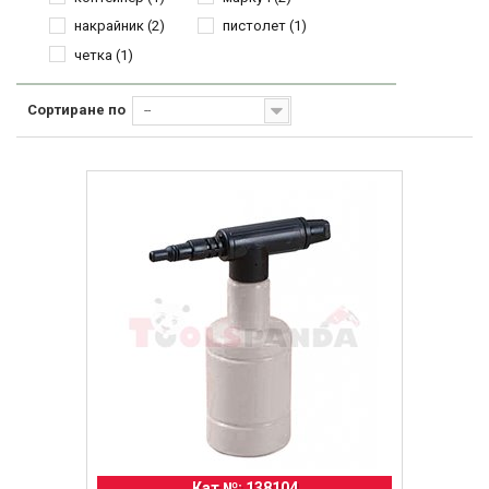
накрайник
(2)
пистолет
(1)
четка
(1)
Сортиране по
--
Кат №: 138104