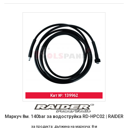
Кат №: 139962
Маркуч 8м. 140bar за водоструйка RD-HPC02 | RAIDER
за продукта: дължина на маркуча: 8 м