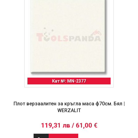
Кат №: MN-2377
Плот верзаалитен за кръгла маса ф70см. Бял |
WERZALIT
119,31 лв / 61,00 €