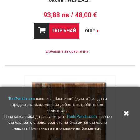
93,88 лв / 48,00 €
ПОРЪЧАЙ
ОЩЕ
Добавяне за сравнение
ToolPanda.com
използва „бисквитки“ („кукита“), за да ти
предостави възможно най-доброто потребителско
изживяване.
Продължавайки да разглеждате
ToolsPanda.com
, вие се
съгласявате с използването на бисквитки съгласно
нашата Политика за използване на бисквитки.