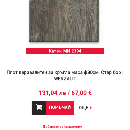
Кат №: MN-2394
Плот верзаалитен за кръгла маса ф80см. Стар бор |
WERZALIT
131,04 лв / 67,00 €
ПОРЪЧАЙ
ОЩЕ
Добавяне за сравнение