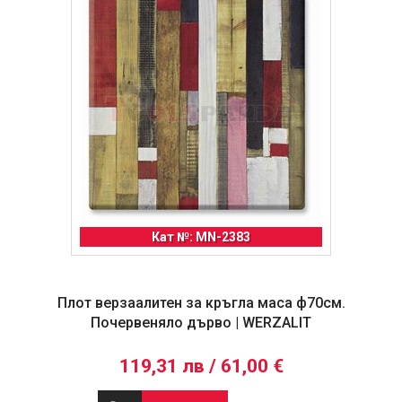
Кат №: MN-2383
Плот верзаалитен за кръгла маса ф70см.
Почервеняло дърво | WERZALIT
119,31 лв / 61,00 €