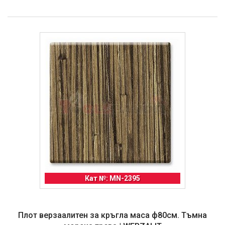
Кат №: MN-2395
Плот верзаалитен за кръгла маса ф80см. Тъмна