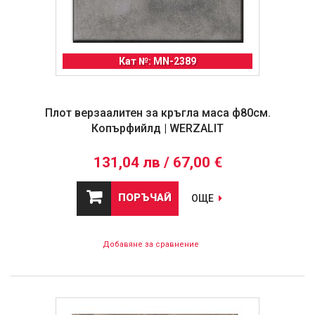
Кат №: MN-2389
Плот верзаалитен за кръгла маса ф80см.
Копърфийлд | WERZALIT
131,04 лв / 67,00 €
ПОРЪЧАЙ
ОЩЕ
Добавяне за сравнение