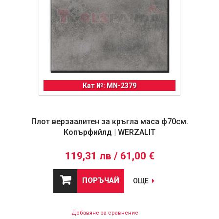
Кат №: MN-2379
Плот верзаалитен за кръгла маса ф70см.
Копърфийлд | WERZALIT
119,31 лв / 61,00 €
ПОРЪЧАЙ
ОЩЕ
Добавяне за сравнение