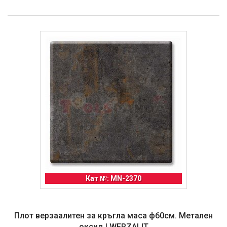
Кат №: MN-2370
Плот верзаалитен за кръгла маса ф60см. Метален
оксид | WERZALIT