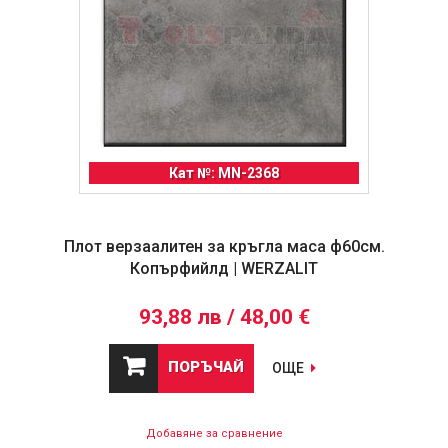
Кат №: MN-2368
Плот верзаалитен за кръгла маса ф60см.
Копърфийлд | WERZALIT
93,88 лв / 48,00 €
ПОРЪЧАЙ
ОЩЕ
Добавяне за сравнение