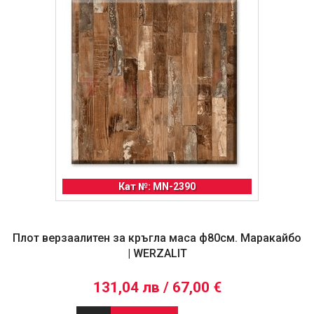
Кат №: MN-2390
Плот верзаалитен за кръгла маса ф80см. Маракайбо
| WERZALIT
131,04 лв / 67,00 €