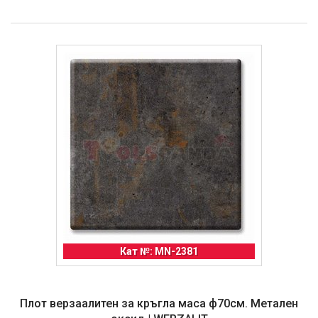
Кат №: MN-2381
Плот верзаалитен за кръгла маса ф70см. Метален