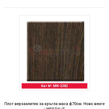
Кат №: MN-2382
Плот верзаалитен за кръгла маса ф70см. Ново венге