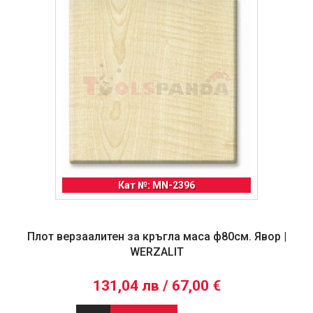
Кат №: MN-2396
Плот верзаалитен за кръгла маса ф80см. Явор |
WERZALIT
131,04 лв / 67,00 €