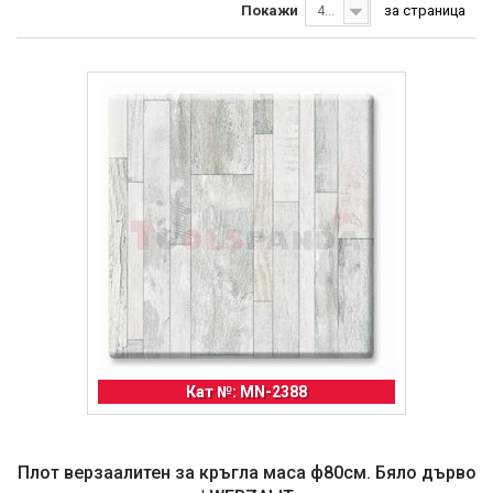
Покажи
за страница
40
Кат №: MN-2388
Плот верзаалитен за кръгла маса ф80см. Бяло дърво