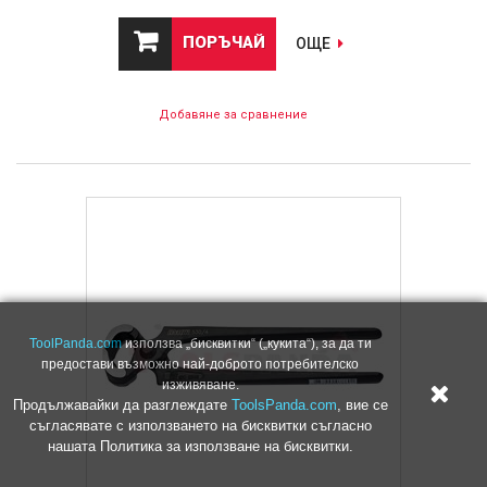
ПОРЪЧАЙ
ОЩЕ
Добавяне за сравнение
ToolPanda.com
използва „бисквитки“ („кукита“), за да ти
предостави възможно най-доброто потребителско
изживяване.
Продължавайки да разглеждате
ToolsPanda.com
, вие се
съгласявате с използването на бисквитки съгласно
нашата Политика за използване на бисквитки.