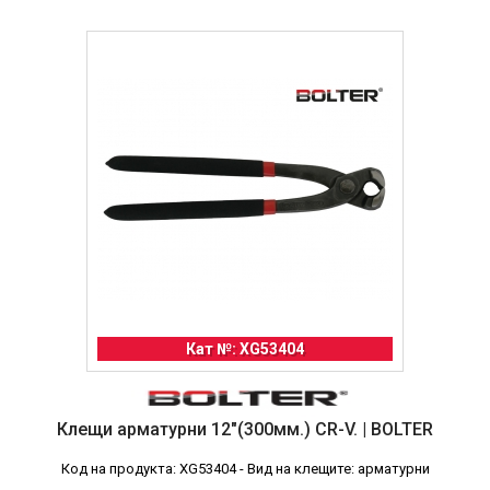
Кат №: XG53404
Клещи арматурни 12"(300мм.) CR-V. | BOLTER
Код на продукта: XG53404 - Вид на клещите: арматурни