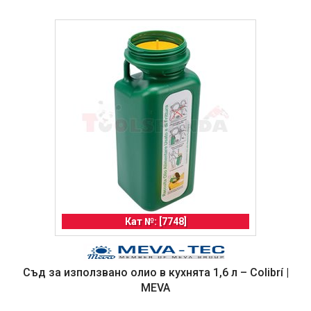
Кат №: [7748]
Съд за използвано олио в кухнята 1,6 л – Colibrí |
MEVA