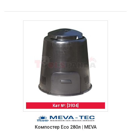
Кат №: [3934]
Компостер Eco 280л | MEVA