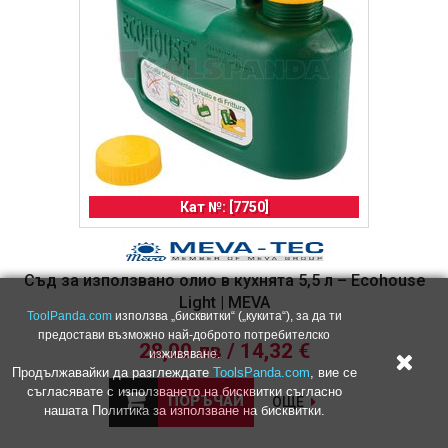
Кат №: [7750]
Съд за използвано олио в кухнята 5,5 л – Ecohouse
Light | MEVA
ToolPanda.com
използва „бисквитки“ („кукита“), за да ти
предостави възможно най-доброто потребителско
28,00 лв / 14,32 €
изживяване.
Продължавайки да разглеждате
ToolsPanda.com
, вие се
съгласявате с използването на бисквитки съгласно
ПОРЪЧАЙ
ОЩЕ
нашата Политика за използване на бисквитки.