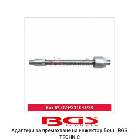
Кат №: GV PX110-0723
Адаптери за премахване на инжектор Бош | BGS
TECHNIC