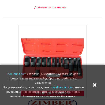
Добавяне за сравнение
ToolPanda.com
използва „бисквитки“ („кукита“), за да ти
предостави възможно най-доброто потребителско
изживяване.
Продължавайки да разглеждате
ToolsPanda.com
, вие се
съгласявате с използването на бисквитки съгласно
Кат №: ZR-36OSWS14
нашата Политика за използване на бисквитки.