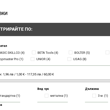
ВКИ
ТРИРАЙТЕ ПО:
ител
ASIC SKILLCO
(4)
BETA Tools
(4)
BOLTER
(5)
opmaster Pro
(1)
UNIOR
(4)
USAG
(8)
н:
1,96 лв / 1,00 € - 117,35 лв / 60,00 €
Вид чук
Дължина
тандартна
(1)
метална
(1)
3 м.
(1)
ва