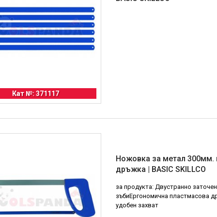
Кат №: 371117
Ножовка за метал 300мм. 
дръжка | BASIC SKILLCO
за продукта: Двустранно заточе
зъбиЕргономична пластмасова д
удобен захват