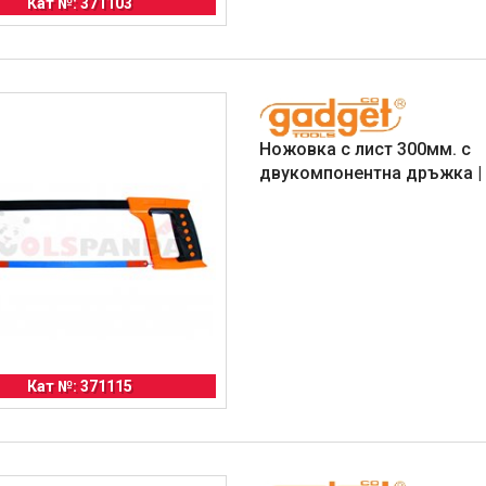
Кат №: 371103
Ножовка с лист 300мм. с
двукомпонентна дръжка |
Кат №: 371115