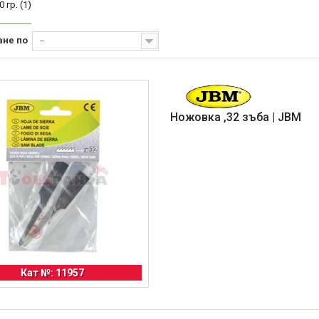
0 гр.
(1)
ане по
--
Ножовка ,32 зъба | JBM
Кат №: 11957