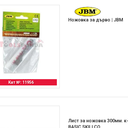
Ножовка за дърво | JBM
Кат №: 11956
Лист за ножовка 300мм. к-т
BASIC SKILLCO