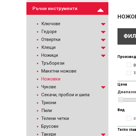
Ръчни инструменти
НОЖО
Ключове
Гедоре
ФИЛ
Отвертки
Клещи
Ножици
Производ
Тръборези
B
Макетни ножове
T
Ножовки
Цена
Чукове
Диапазо
Секачи, пробои и шила
Триони
Пили
Вид
Телени четки
с
Брусове
Тегло гла
Такери