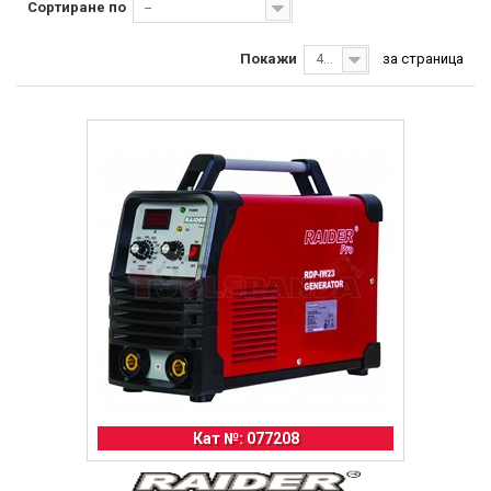
Сортиране по
--
Покажи
за страница
40
Кат №: 077208