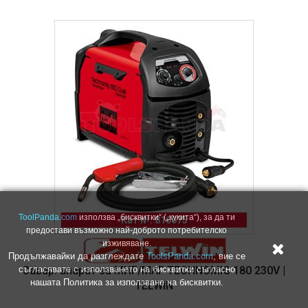
ToolPanda.com
използва „бисквитки“ („кукита“), за да ти
Кат №: 816075
предостави възможно най-доброто потребителско
изживяване.
Продължавайки да разглеждате
ToolsPanda.com
, вие се
Завар. апарат за МИГ/МАГ TECHNOMIG 180 230V |
съгласявате с използването на бисквитки съгласно
нашата Политика за използване на бисквитки.
TELWIN