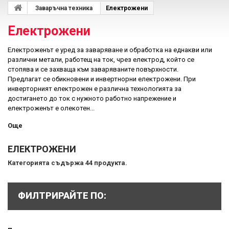
Заваръчна техника
Електрожени
Електрожени
Електроженът е уред за заваряване и обработка на еднакви или
различни метали, работещ на ток, чрез електрод, който се
стопява и се захваща към заваряваните повърхности.
Предлагат се обикновени и инвертнорни електрожени. При
инверторният електрожен е различна технологията за
достигането до ток с нужното работно напрежение и
електроженът е олекотен...
Още
ЕЛЕКТРОЖЕНИ
Категорията съдържа 44 продукта.
ФИЛТРИРАЙТЕ ПО: