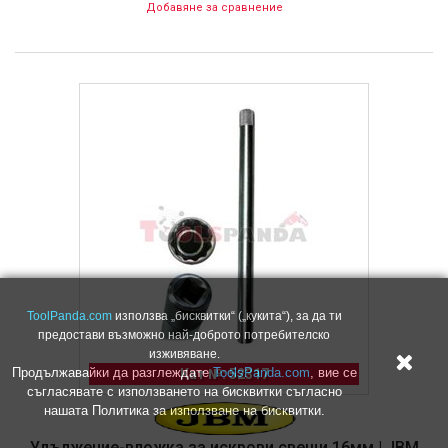
Добавяне за сравнение
ToolPanda.com
използва „бисквитки“ („кукита“), за да ти
предостави възможно най-доброто потребителско
изживяване.
Продължавайки да разглеждате
ToolsPanda.com
, вие се
Кат №: 52317
съгласявате с използването на бисквитки съгласно
нашата Политика за използване на бисквитки.
Удължение-вложка за искрови свещи 16мм | JBM