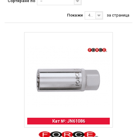
Сортиране по
--
Покажи
за страница
40
Кат №: JN61086