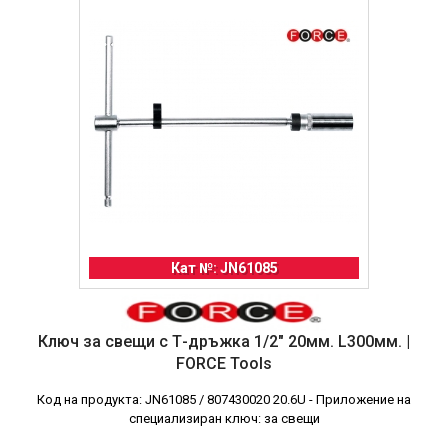
Кат №: JN61085
Ключ за свещи с Т-дръжка 1/2" 20мм. L300мм. |
FORCE Tools
Код на продукта: JN61085 / 807430020 20.6U - Приложение на
специализиран ключ: за свещи