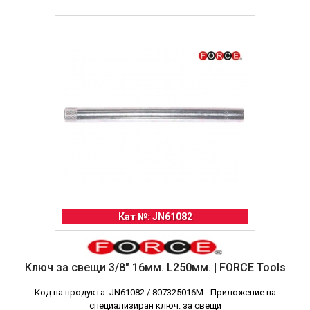
Кат №: JN61082
Ключ за свещи 3/8" 16мм. L250мм. | FORCE Tools
Код на продукта: JN61082 / 807325016M - Приложение на
специализиран ключ: за свещи