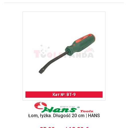
Кат №: BT-9
Łom, łyżka. Długość 20 cm | HANS