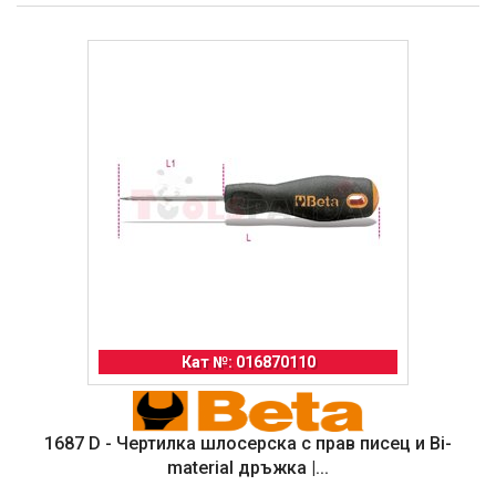
Кат №: 016870110
1687 D - Чертилка шлосерска с прав писец и Bi-
material дръжка |...