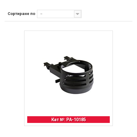
Сортиране по
--
Кат №: PA-10185