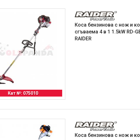
Коса бензинова с нож и к
сгъваема 4 в 1 1.5kW RD-G
RAIDER
Кат №: 075010
Коса бензинова с нож и к