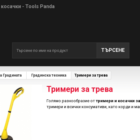
 косачки - Tools Panda
ТЪРСЕНЕ
а Градината
Градинска техника
Тримери за трева
Тримери за трева
Голямо разнообразие от
тримери и косачки за
тримери и всички консумативи, като корди и ма