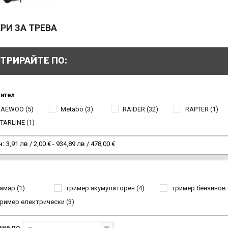
РИ ЗА ТРЕВА
ТРИРАЙТЕ ПО:
ител
DAEWOO
(5)
Metabo
(3)
RAIDER
(32)
RAPTER
(1)
TARLINE
(1)
н:
3,91 лв / 2,00 € - 934,89 лв / 478,00 €
амар
(1)
тример акумулаторен
(4)
тример бензинов
ример електрически
(3)
ане по
--