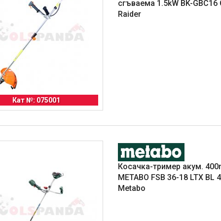
сгъваема 1.5kW BK-GBC16 
Raider
Кат №: 075001
Косачка-тример акум. 40
METABO FSB 36-18 LTX BL 4
Metabo