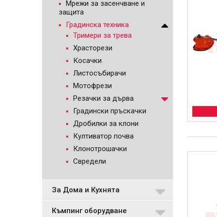
Мрежи за засенчване и
защита
Градинска техника
Тримери за трева
Храсторези
Косачки
Листосъбирачи
Мотофрези
Резачки за дърва
Градински пръскачки
Дробилки за клони
Култиватор почва
Клонотрошачки
Свредели
За Дома и Кухнята
Къмпинг оборудване