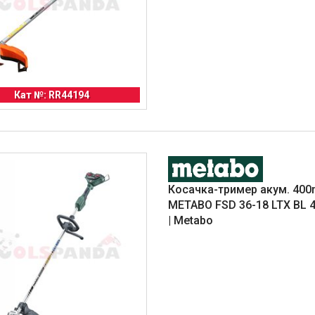
Кат №: RR44194
Косачка-тример акум. 40
METABO FSD 36-18 LTX BL 
| Metabo