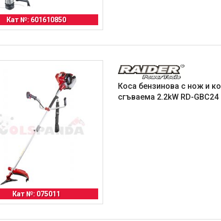
Кат №: 601610850
Коса бензинова с нож и к
сгъваема 2.2kW RD-GBC24 
Кат №: 075011