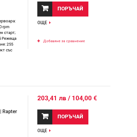
ПОРЪЧАЙ
ервоара:
ОЩЕ
0 rpm
н старт;
25 Режеща
Добавяне за сравнение
не: 255
кт със
203,41 лв / 104,00 €
 Rapter
ПОРЪЧАЙ
ОЩЕ