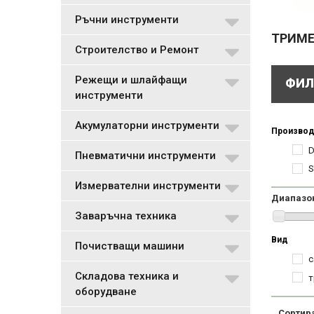
Ръчни инструменти
ТРИМЕ
Строителство и Ремонт
Режещи и шлайфащи
ФИЛ
инструменти
Акумулаторни инструменти
Производ
Пневматични инструменти
S
Измервателни инструменти
Диапазо
Заваръчна техника
Вид
Почистващи машини
с
Складова техника и
т
оборудване
Сортир