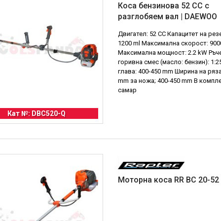
Коса бензинова 52 CC с
разглобяем вал | DAEWOO
Двигател: 52 CC Капацитет на рез
1200 ml Максимална скорост: 900
Максимална мощност: 2.2 kW Ръче
горивна смес (масло: бензин): 1:
глава: 400-450 mm Ширина на ряза
mm за ножа; 400-450 mm В компле
самар
Кат №: DBC520-Q
Моторна коса RR BC 20-52 |