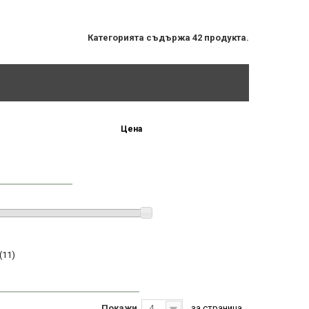
Категорията съдържа 42 продукта.
Цена
(11)
Покажи
за страница
40