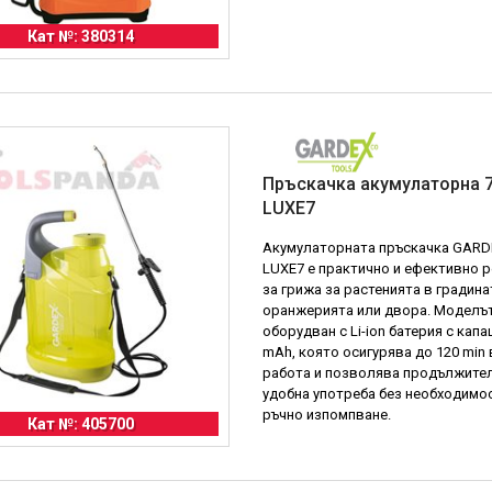
Кат №: 380314
Пръскачка акумулаторна 7
LUXE7
Акумулаторната пръскачка GARD
LUXE7 е практично и ефективно 
за грижа за растенията в градина
оранжерията или двора. Моделът
оборудван с Li-ion батерия с капа
mAh, която осигурява до 120 min
работа и позволява продължител
удобна употреба без необходимо
ръчно изпомпване.
Кат №: 405700