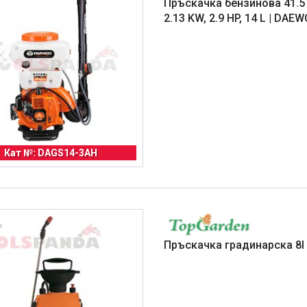
Пръскачка бензинова 41.5
2.13 KW, 2.9 HP, 14 L | DAE
Кат №: DAGS14-3AH
Пръскачка градинарска 8l