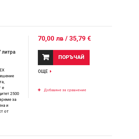
70,00 лв / 35,79 €
 литра
ПОРЪЧАЙ
EX
ОЩЕ
решение
та,
 е
Добавяне за сравнение
цитет 2500
 време за
на и
ст от