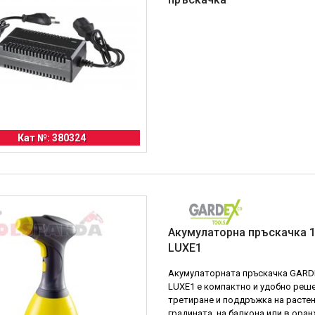
Кат №: 380324
Акумулаторна пръскачка 1
LUXE1
Акумулаторната пръскачка GARD
LUXE1 е компактно и удобно реше
третиране и поддръжка на растен
градината, на балкона или в ора