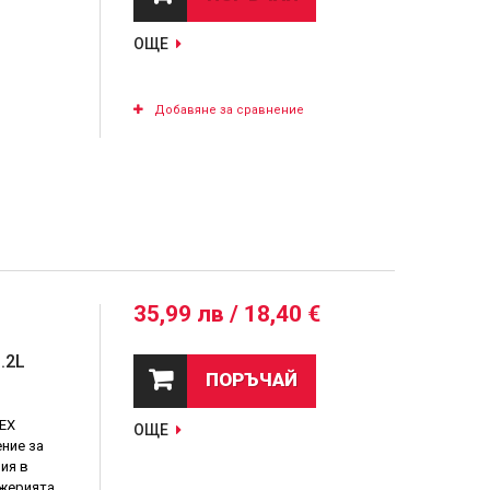
ОЩЕ
Добавяне за сравнение
35,99 лв / 18,40 €
.2L
ПОРЪЧАЙ
EX
ОЩЕ
ние за
ия в
нжерията.