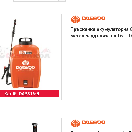
Пръскачка акумулаторна 8
метален удължител 16L |
Кат №: DAPS16-B