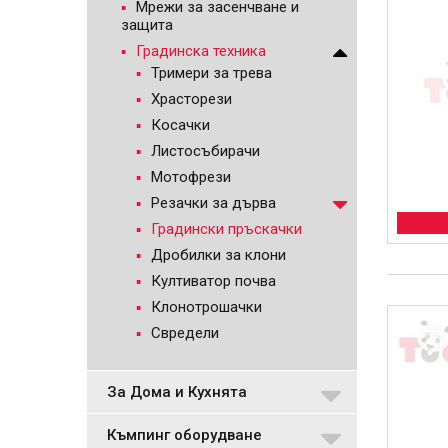
Мрежи за засенчване и
защита
Градинска техника
Тримери за трева
Храсторези
Косачки
Листосъбирачи
Мотофрези
Резачки за дърва
Градински пръскачки
Дробилки за клони
Култиватор почва
Клонотрошачки
Свредели
За Дома и Кухнята
Къмпинг оборудване