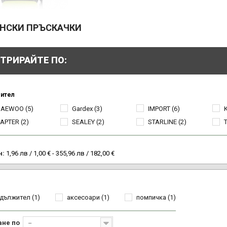
НСКИ ПРЪСКАЧКИ
ТРИРАЙТЕ ПО:
ител
DAEWOO
(5)
Gardex
(3)
IMPORT
(6)
APTER
(2)
SEALEY
(2)
STARLINE
(2)
н:
1,96 лв / 1,00 € - 355,96 лв / 182,00 €
дължител
(1)
аксесоари
(1)
помпичка
(1)
ане по
--