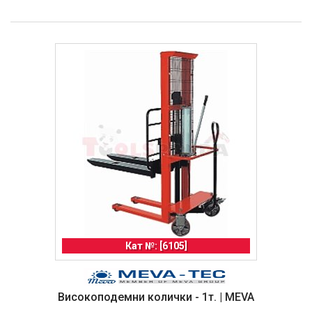
Кат №: [6105]
Високоподемни колички - 1т. | MEVA