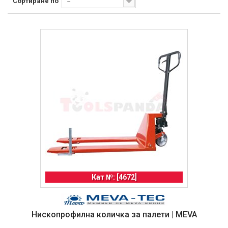
Сортиране по
--
Кат №: [4672]
Нископрофилна количка за палети | MEVA