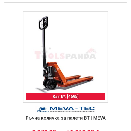
Кат №: [4695]
Ръчна количка за палети BT | MEVA