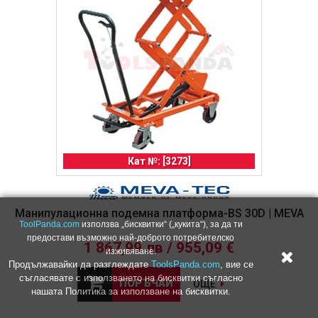
Кат №: [3273]
Манипулационна подемна платформа-BS 30D | MEVA
ToolPanda.com
използва „бисквитки“ („кукита“), за да ти
предостави възможно най-доброто потребителско
1 867,99 лв / 955,09 €
изживяване.
Продължавайки да разглеждате
ToolsPanda.com
, вие се
съгласявате с използването на бисквитки съгласно
ПОРЪЧАЙ
ОЩЕ
нашата Политика за използване на бисквитки.