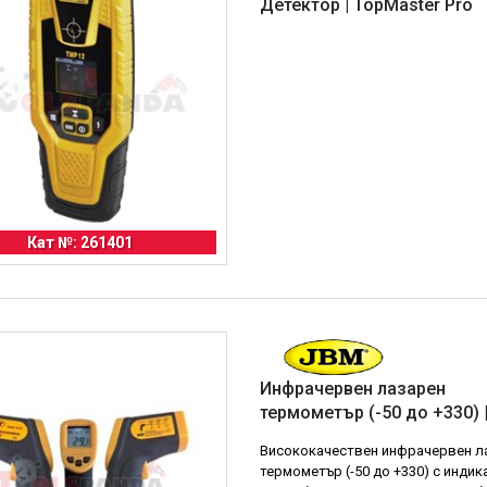
Детектор | TopMaster Pro
Кат №: 261401
Инфрачервен лазарен
термометър (-50 до +330) 
Висококачествен инфрачервен л
термометър (-50 до +330) с индик