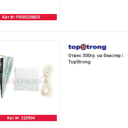
Кат №: PR00238820
Отвес 300гр. на блистер |
TopStrong
Кат №: 320904