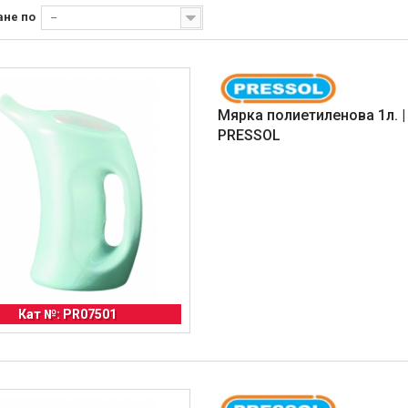
ане по
--
Мярка полиетиленова 1л. |
PRESSOL
Кат №: PR07501