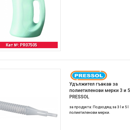
Кат №: PR07505
Удължител гъвкав за
полиетиленови мерки 3 и 5л
PRESSOL
за продукта: Подходящ за 3 l и 5 l
полиетиленови мерки.