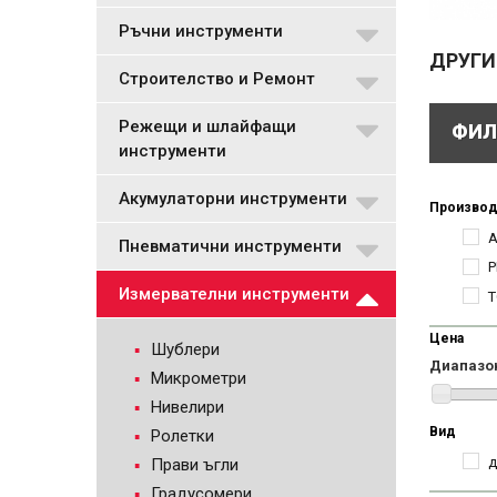
Ръчни инструменти
ДРУГИ
Строителство и Ремонт
Режещи и шлайфащи
ФИЛ
инструменти
Акумулаторни инструменти
Производ
A
Пневматични инструменти
P
Измервателни инструменти
T
Цена
Шублери
Диапазо
Микрометри
Нивелири
Вид
Ролетки
д
Прави ъгли
Градусомери