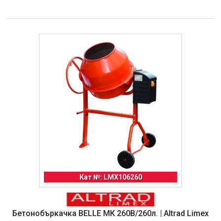
Кат №: LMX106260
Бетонобъркачка BELLE МК 260B/260л. | Altrad Limex