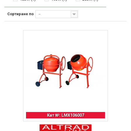
Сортиране по
--
Кат №: LMX106007