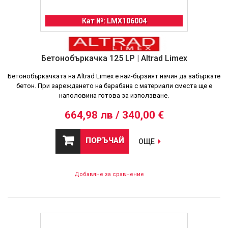
Кат №: LMX106004
Бетонобъркачка 125 LP | Altrad Limex
Бeтонобъркачката на Altrad Limex е най-бързият начин да забъркате
бетон. При зареждането на барабана с материали сместа ще е
наполовина готова за използване.
664,98 лв / 340,00 €
ПОРЪЧАЙ
ОЩЕ
Добавяне за сравнение