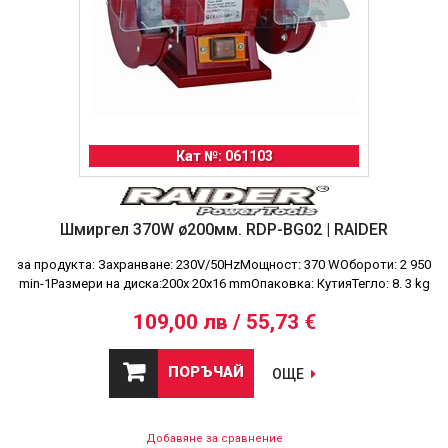
Кат №: 061103
Шмиргел 370W ø200мм. RDP-BG02 | RAIDER
за продукта: Захранване: 230V/50HzМощност: 370 WОбороти: 2 950
min-1Размери на диска:200х 20х16 mmОпаковка: КутияТегло: 8. 3 kg
109,00 лв / 55,73 €
ПОРЪЧАЙ
ОЩЕ
Добавяне за сравнение