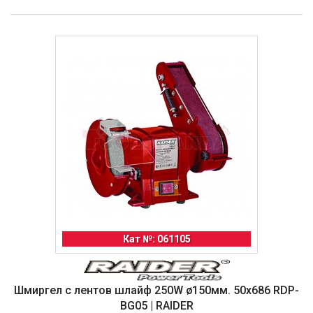
Кат №: 061105
Шмиргел с лентов шлайф 250W ø150мм. 50х686 RDP-
BG05 | RAIDER