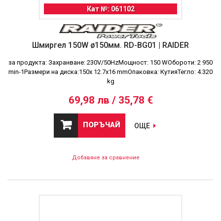
Кат №: 061102
Шмиргел 150W ø150мм. RD-BG01 | RAIDER
за продукта: Захранване: 230V/50HzМощност: 150 WОбороти: 2 950
min-1Размери на диска:150х 12.7х16 mmОпаковка: КутияТегло: 4.320
kg
69,98 лв / 35,78 €
ПОРЪЧАЙ
ОЩЕ
Добавяне за сравнение