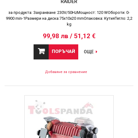
RAIDER
за продукта: Захранване: 230V/50HzМощност: 120 WОбороти: 0-
9900 min-1Размери на диска:75х10х20 mmОпаковка: КутияТегло: 2,2
kg
99,98 лв / 51,12 €
ПОРЪЧАЙ
ОЩЕ
Добавяне за сравнение