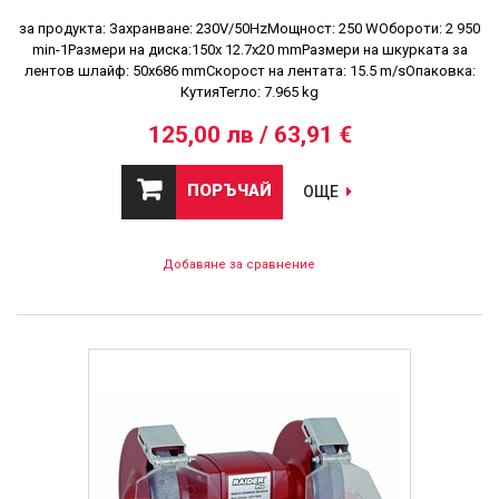
за продукта: Захранване: 230V/50HzМощност: 250 WОбороти: 2 950
min-1Размери на диска:150х 12.7х20 mmРазмери на шкурката за
лентов шлайф: 50х686 mmСкорост на лентата: 15.5 m/sОпаковка:
КутияТегло: 7.965 kg
125,00 лв / 63,91 €
ПОРЪЧАЙ
ОЩЕ
Добавяне за сравнение