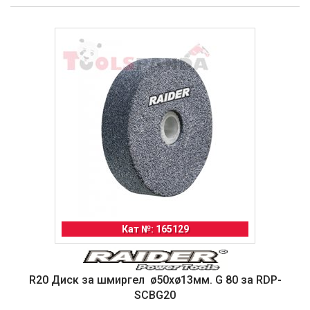
Кат №: 165129
R20 Диск за шмиргел ø50xø13мм. G 80 за RDP-
SCBG20