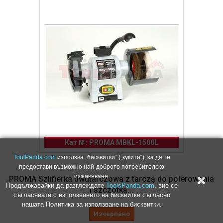
Кат №: PROMA MBKL-1500L
ToolPanda.com
използва „бисквитки“ („кукита“), за да ти
предостави възможно най-доброто потребителско
изживяване.
PROMA Szlifierka dwutarczowa z tarczą do polerowania
Продължавайки да разглеждате
ToolsPanda.com
, вие се
i szczotką...
съгласявате с използването на бисквитки съгласно
нашата Политика за използване на бисквитки.
Изчерпано