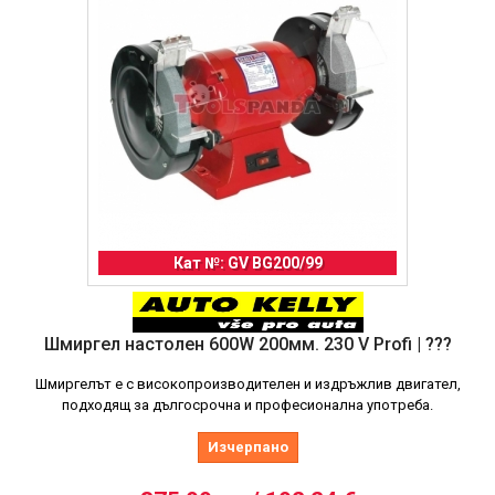
Кат №: GV BG200/99
Шмиргел настолен 600W 200мм. 230 V Profi | ???
Шмиргелът е с високопроизводителен и издръжлив двигател,
подходящ за дългосрочна и професионална употреба.
Изчерпано