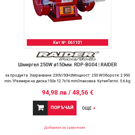
Кат №: 061101
Шмиргел 250W ø150мм. RDP-BG04 | RAIDER
за продукта: Захранване: 230V/50HzМощност: 250 WОбороти: 2 950
min-1Размери на диска:150х 12.7х16 mmОпаковка: КутияТегло: 5.6 kg
94,98 лв / 48,56 €
ПОРЪЧАЙ
ОЩЕ
Добавяне за сравнение