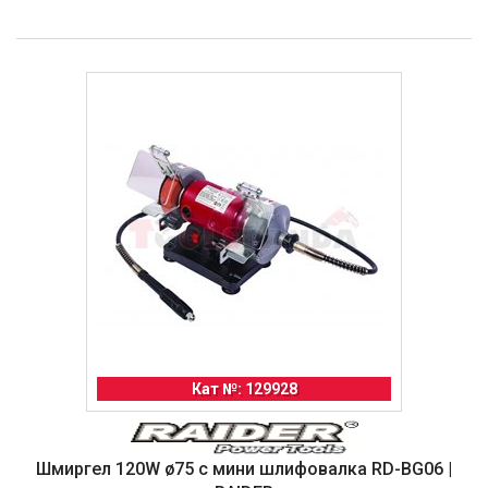
Кат №: 129928
Шмиргел 120W ø75 с мини шлифовалка RD-BG06 |