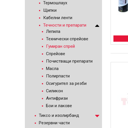
Термошлаух
Щипки
Кабелни ленти
Течности и препарати
Лепила
Технически спрейове
Гумиран спрей
Спрейове
Почистващи препарати
Масла
Полирпасти
Осигурител за резби
Силикон
Антифризи
Бои и лакове
Тиксо и изолирбанд
Резервни части