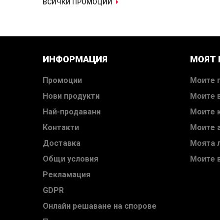
ВСИЧКИ ПРОМОЦИИ
ИНФОРМАЦИЯ
МОЯТ
Промоции
Моите 
Нови продукти
Моите 
Най-продавани
Моите 
Контакти
Моите 
Доставка
Моята 
Общи условия
Моите 
Рекламация
GDPR
Онлайн решаване на спорове