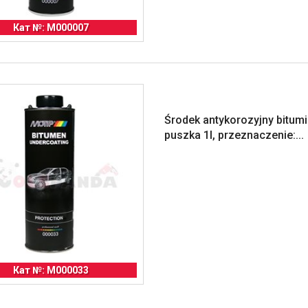
Кат №: M000007
Środek antykorozyjny bitumi
puszka 1l, przeznaczenie:...
Кат №: M000033