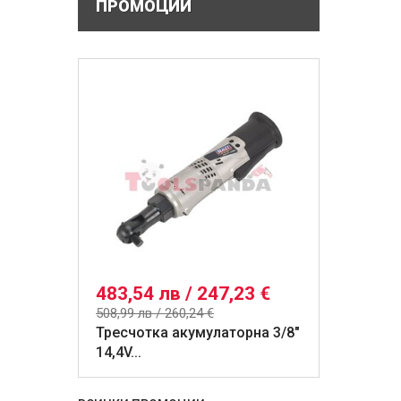
ПРОМОЦИИ
483,54 лв / 247,23 €
508,99 лв / 260,24 €
Тресчотка акумулаторна 3/8"
14,4V...