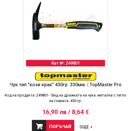
Кат №: 249801
Чук тип "кози крак" 450гр. 330мм. | TopMaster Pro
Код на продукта: 249801 - Вид на дръжката на чука: метална с тегло
на главата: 450 гр.
16,90 лв / 8,64 €
ПОРЪЧАЙ
ОЩЕ