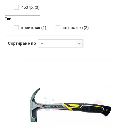
450 гр.
(3)
Тип
кози крак
(1)
кофражен
(2)
Сортиране по
--