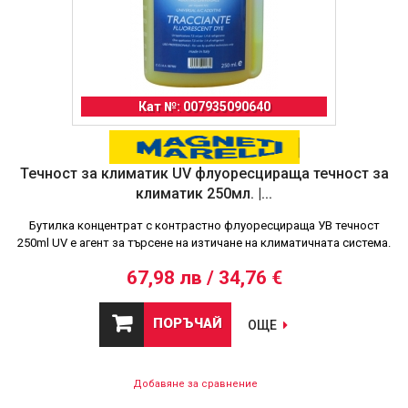
Кат №: 007935090640
Течност за климатик UV флуоресцираща течност за
климатик 250мл. |...
Бутилка концентрат с контрастно флуоресцираща УВ течност
250ml UV е агент за търсене на изтичане на климатичната система.
67,98 лв / 34,76 €
ПОРЪЧАЙ
ОЩЕ
Добавяне за сравнение