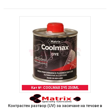
Кат №: COOLMAX DYE 250ML
Контрастен разтвор (UV) за засичане на течове в