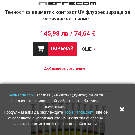
Течност за климатик контраст UV флуоресцираща за
засичане на течове...
145,98 лв / 74,64 €
ПОРЪЧАЙ
ОЩЕ
Добавяне за сравнение
ToolPanda.com
използва „бисквитки“ („кукита“), за да ти
предостави възможно най-доброто потребителско
изживяване.
Продължавайки да разглеждате
ToolsPanda.com
, вие се
съгласявате с използването на бисквитки съгласно
нашата Политика за използване на бисквитки.