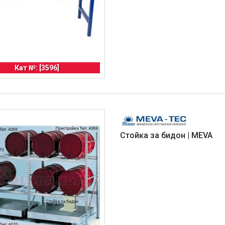
Кат №: [3596]
Стойка за бидон | MEVA