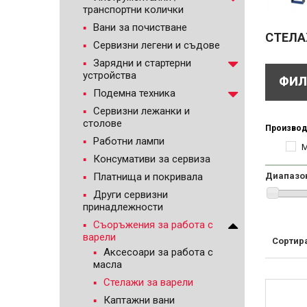
транспортни колички
Вани за почистване
СТЕЛА
Сервизни легени и съдове
Зарядни и стартерни
устройства
ФИЛ
Подемна техника
Сервизни лежанки и
столове
Производ
Работни лампи
Консумативи за сервиза
Платнища и покривала
Диапазо
Други сервизни
принадлежности
Съоръжения за работа с
варели
Сортир
Аксесоари за работа с
масла
Стелажи за варели
Каптажни вани