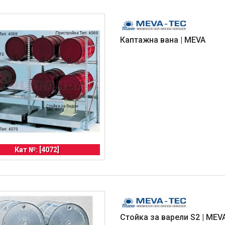
Каптажна вана | MEVA
Кат №: [4072]
Стойка за варели S2 | MEV