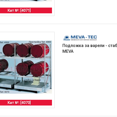
Кат №: [4071]
Подложка за варели - стаб
MEVA
Кат №: [4070]