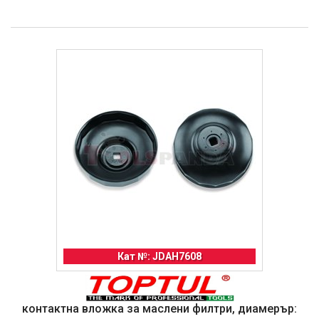
Кат №: JDAH7608
контактна вложка за маслени филтри, диамерър: