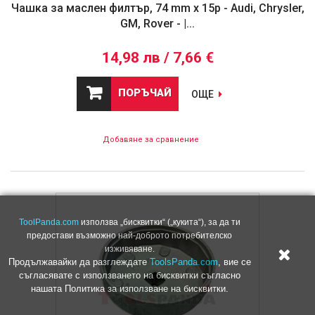
Чашка за маслен филтър, 74 mm x 15p - Audi, Chrysler,
GM, Rover - |...
14,98 лв / 7,66 €
ПОРЪЧАЙ
ОЩЕ
Добавяне за сравнение
ToolPanda.com
използва „бисквитки“ („кукита“), за да ти
предостави възможно най-доброто потребителско
изживяване.
Продължавайки да разглеждате
ToolsPanda.com
, вие се
съгласявате с използването на бисквитки съгласно
нашата Политика за използване на бисквитки.