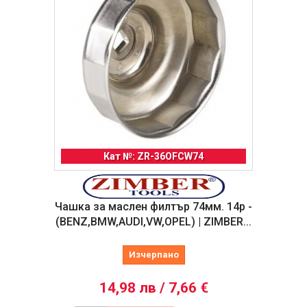
Кат №: ZR-36OFCW74
Чашка за маслен филтър 74мм. 14p -
(BENZ,BMW,AUDI,VW,OPEL) | ZIMBER...
Изчерпано
14,98 лв / 7,66 €