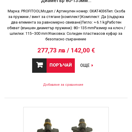
Диаметър 80-135мм...
Марка: PROFITOOLМодел / Артикулен номер: 0XAT4036Тип: Скоба
за пружини / винт за стягане (комплект)Комплект: Да (съдържа
два елемента за равномерно свиване)Тегло: ≈ 6.1 kgРаботен
обхват (външен диаметър пружини): 80–135 mmРазмер на ключ /
шпилки: 115–300 mmУпаковка: Солиден пластмасов куфар за
безопасно съхранение
277,73 лв / 142,00 €
ПОРЪЧАЙ
ОЩЕ
Добавяне за сравнение