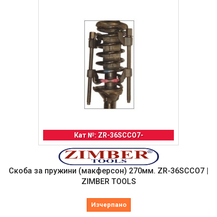
Кат №: ZR-36SCCO7-
Скоба за пружини (макферсон) 270мм. ZR-36SCCO7 |
ZIMBER TOOLS
Изчерпано