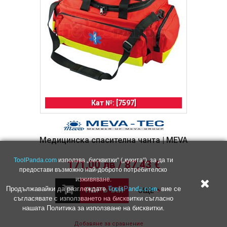
Кат №: [7597]
Медицинска спасителна чанта | MEVA
ToolPanda.com
използва „бисквитки“ („кукита“), за да ти
171,00 лв / 87,43 €
предостави възможно най-доброто потребителско
изживяване.
Продължавайки да разглеждате
ToolsPanda.com
, вие се
ПОРЪЧАЙ
ОЩЕ
съгласявате с използването на бисквитки съгласно
нашата Политика за използване на бисквитки.
Добавяне за сравнение