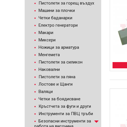
Пистолети за горещ въздух
Машини за плочки
Четки баданарки
Електро генератори
Макари
Миксери
Ножици за арматура
Менгемета
Пистолети за силикон
Наковални
Пистолети за пяна
Лостове и Щанги
Валяци
Четки за боядисване
Кръстчета за фуги и други
Инструменти за ПВЦ тръби
Безопасни инструменти за
работа на височина