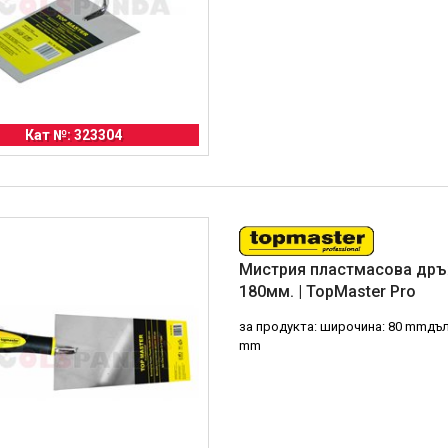
Кат №: 323304
Мистрия пластмасова др
180мм. | TopMaster Pro
за продукта: широчина: 80 mmдъл
mm