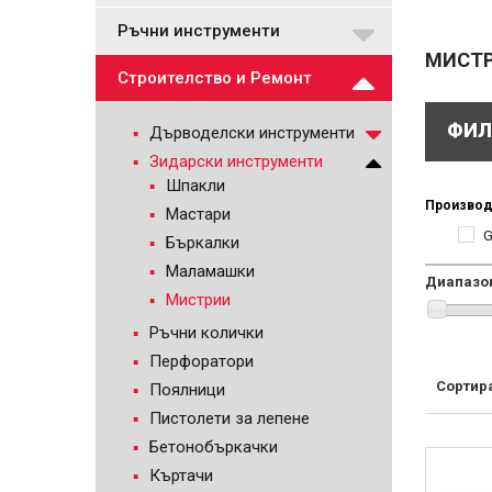
Ръчни инструменти
МИСТ
Строителство и Ремонт
ФИЛ
Дърводелски инструменти
Зидарски инструменти
Шпакли
Производ
Мастари
G
Бъркалки
Маламашки
Диапазо
Мистрии
Ръчни колички
Перфоратори
Сортир
Поялници
Пистолети за лепене
Бетонобъркачки
Къртачи