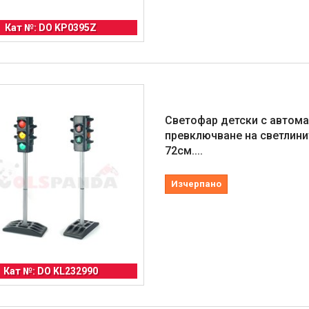
Кат №: DO KP0395Z
Светофар детски с автом
превключване на светлини
72см....
Изчерпано
Кат №: DO KL232990