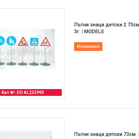
Пътни знаци детски 2 73см
3г. | MODELS
Изчерпано
Кат №: DO KL232993
Пътни знаци детски 73см. 5б