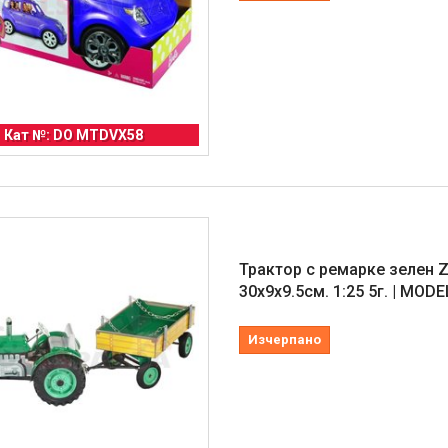
Кат №: DO MTDVX58
Трактор с ремарке зелен Z
30х9х9.5см. 1:25 5г. | MOD
Изчерпано