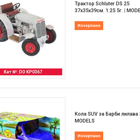
Трактор Schluter DS 25
37х35х39см. 1:25 5г. | MOD
Изчерпано
Кат №: DO KP0367
Кола SUV за Барби лилава 3
MODELS
Изчерпано