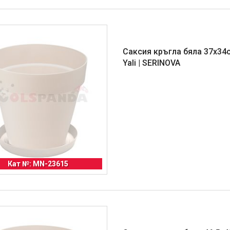
Саксия кръгла бяла 37х34с
Yali | SERINOVA
Кат №: MN-23615