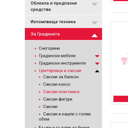
Облекла и предпазни
средства
Изпомпваща техника
За Градината
Снегорини
Градински мебели
Градински инструменти
Цветарници и саксии
Саксии за балкон
Саксии кокос
Саксии пластмаса
Саксии фигури
Саксии
Саксии и кашпи с голям
обем
Бъчви и съдове за бране