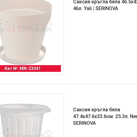
Саксия кръгла бяла 46.5х4
46л. Yali | SERINOVA
Кат №: MN-23041
Саксия кръгла бяла
47.4x47.6х33.6см. 25.3л. Ner
SERINOVA