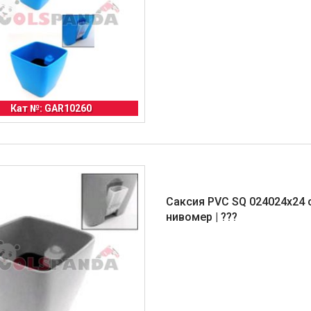
Кат №: GAR10260
Саксия PVC SQ 024024x24 
нивомер | ???