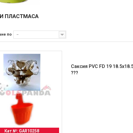
И ПЛАСТМАСА
ане по
--
Саксия PVC FD 19 18.5x18.5
???
Кат №: GAR10258