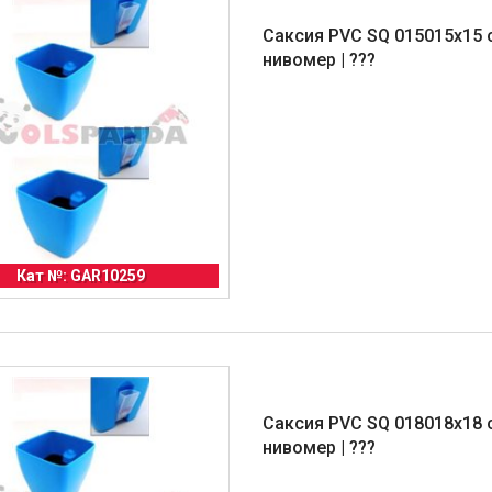
Саксия PVC SQ 015015x15 
нивомер | ???
Кат №: GAR10259
Саксия PVC SQ 018018x18 
нивомер | ???