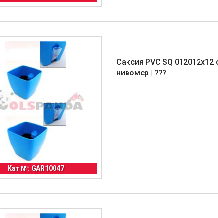
Саксия PVC SQ 012012x12 
нивомер | ???
Кат №: GAR10047