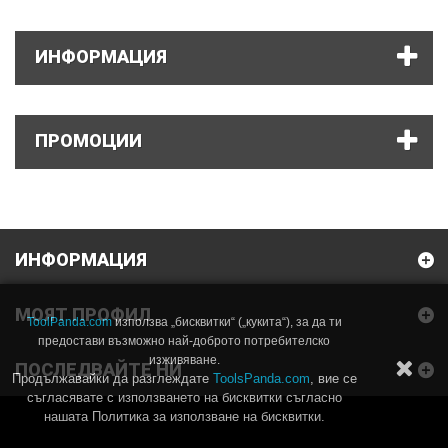
ИНФОРМАЦИЯ
ПРОМОЦИИ
ИНФОРМАЦИЯ
МОЯТ ПРОФИЛ
ToolPanda.com
използва „бисквитки“ („кукита“), за да ти
предостави възможно най-доброто потребителско
изживяване.
ПОСЛЕДВАЙТЕ НИ
Продължавайки да разглеждате
ToolsPanda.com
, вие се
съгласявате с използването на бисквитки съгласно
нашата Политика за използване на бисквитки.