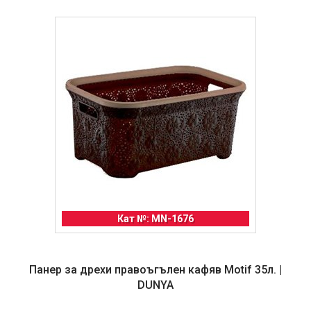
Кат №: MN-1676
Панер за дрехи правоъгълен кафяв Motif 35л. |
DUNYA