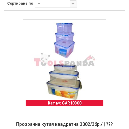
Сортиране по
--
Кат №: GAR10300
Прозрачна кутия квадратна 3002/3бр./ | ???