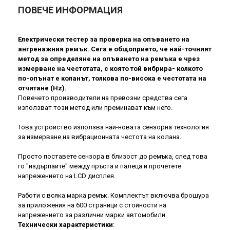
ПОВЕЧЕ ИНФОРМАЦИЯ
Електрически тестер за проверка на опъването на
ангренажния ремък. Сега е общоприето, че най-точният
метод за определяне на опъването на ремъка е чрез
измерване на честотата, с която той вибрира- колкото
по-опънат е коланът, толкова по-висока е честотата на
отчитане (Hz).
Повечето производители на превозни средства сега
използват този метод или преминават към него.
Това устройство използва най-новата сензорна технология
за измерване на вибрационната честота на колана.
Просто поставете сензора в близост до ремъка, след това
го "издърпайте" между пръста и палеца и прочетете
напрежението на LCD дисплея.
Работи с всяка марка ремък. Комплектът включва брошура
за приложения на 600 страници с стойности на
напрежението за различни марки автомобили.
Технически характеристики
: