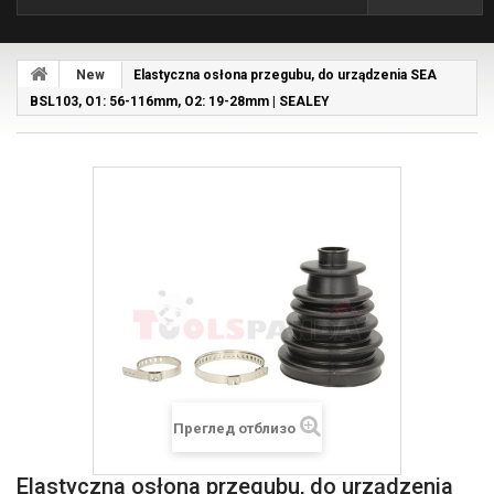
New
Elastyczna osłona przegubu, do urządzenia SEA
BSL103, O1: 56-116mm, O2: 19-28mm | SEALEY
Преглед отблизо
Elastyczna osłona przegubu, do urządzenia