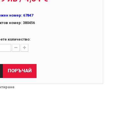
ожен номер:
67847
ктов номер:
380456
ете количество:
ПОРЪЧАЙ
нтиране