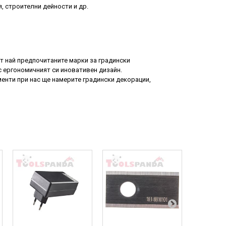
, строителни дейности и др.
 от най предпочитаните марки за градински
с
ергономичният
си иновативен дизайн.
менти при нас ще намерите градински
декорации
,