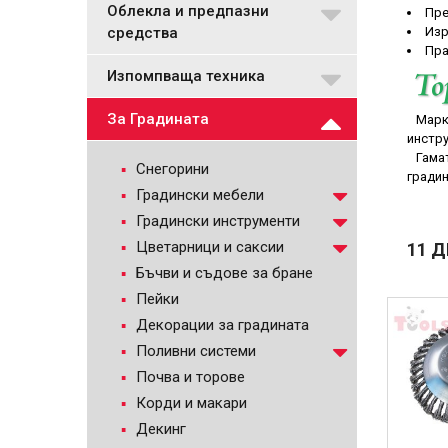
Облекла и предпазни
Пре
средства
Изр
Пра
Изпомпваща техника
За Градината
Марк
инстру
Гамат
Снегорини
градин
Градински мебели
Градински инструменти
Цветарници и саксии
11 
Бъчви и съдове за бране
Пейки
Декорации за градината
Поливни системи
Почва и торове
Корди и макари
Декинг