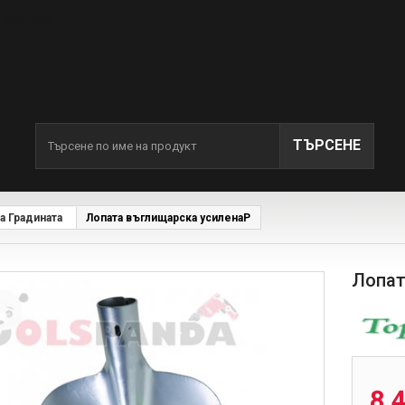
- 380456
ТЪРСЕНЕ
а Градината
Лопата въглищарска усиленаP
Лопат
380456
8,4