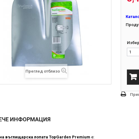
Катал
Проду
Избер
Преглед отблизо
При
ЕЧЕ ИНФОРМАЦИЯ
на въглищарска лопата TopGarden Premium
е: