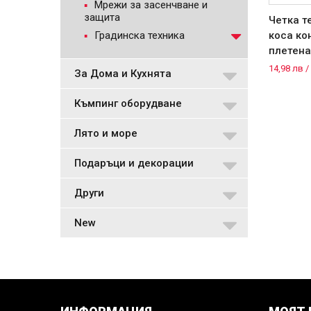
Мрежи за засенчване и
защита
Четка т
Градинска техника
коса ко
плетена.
14,98 лв /
За Дома и Кухнята
Къмпинг оборудване
Лято и море
Подаръци и декорации
Други
New