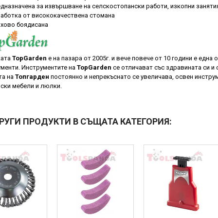
дназначена за извършване на селскостопански работи, изкопни занятия
аботка от висококачествена стомана
хово боядисана
ата
TopGarden
е на пазара от 2005г. и вече повече от 10 години е една
менти. Инструментите на
TopGarden
се отличават със здравината си и 
а на
Топгарден
постоянно и непрекъснато се увеличава, освен инстру
ски мебели и люлки.
ДРУГИ ПРОДУКТИ В СЪЩАТА КАТЕГОРИЯ: