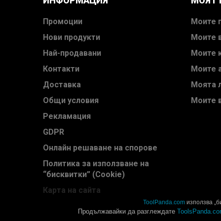
ИНФОРМАЦИЯ
МОЯТ
Промоции
Моите 
Нови продукти
Моите 
Най-продавани
Моите 
Контакти
Моите 
Доставка
Моята 
Общи условия
Моите 
Рекламация
GDPR
Онлайн решаване на спорове
Политика за използване на
“бисквитки” (Cookie)
Карта на сайта
ToolPanda.com
използва „би
Продължавайки да разглеждате
ToolsPanda.c