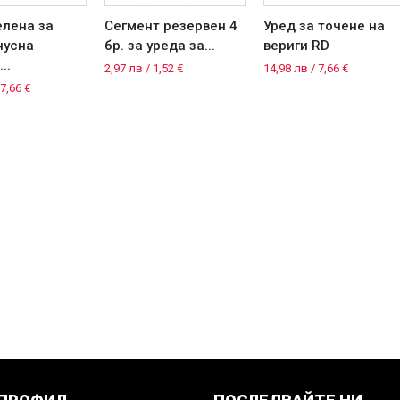
елена за
Сегмент резервен 4
Уред за точене на
нусна
бр. за уреда за...
вериги RD
..
2,97 лв / 1,52 €
14,98 лв / 7,66 €
 7,66 €