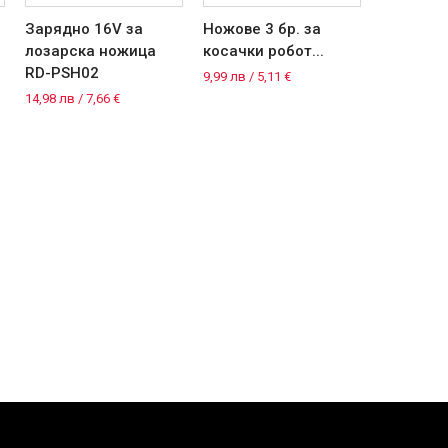
Зарядно 16V за
Ножове 3 бр. за
Ножове 
лозарска ножица
косачки робот...
косачка 
RD-PSH02
9,99 лв / 5,11 €
29,98 лв / 
14,98 лв / 7,66 €