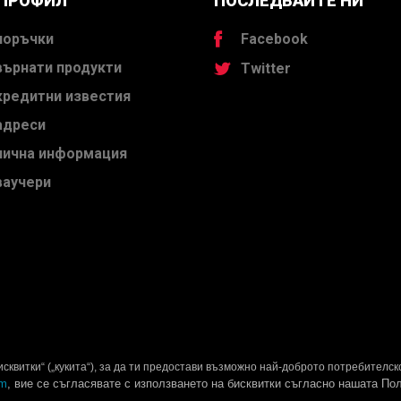
 ПРОФИЛ
ПОСЛЕДВАЙТЕ НИ
поръчки
Facebook
върнати продукти
Twitter
кредитни известия
адреси
лична информация
ваучери
сквитки“ („кукита“), за да ти предостави възможно най-доброто потребителск
om
, вие се съгласявате с използването на бисквитки съгласно нашата Пол