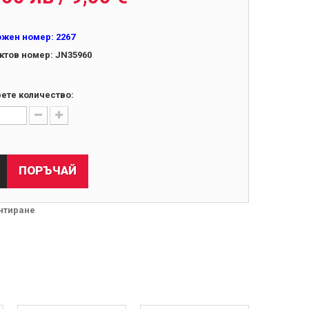
ожен номер:
2267
ктов номер:
JN35960
ете количество:
ПОРЪЧАЙ
нтиране