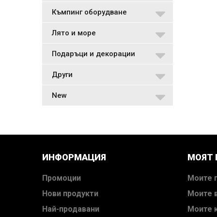
Къмпинг оборудване
Лято и море
Подаръци и декорации
Други
New
ИНФОРМАЦИЯ
МОЯТ
Промоции
Моите 
Нови продукти
Моите 
Най-продавани
Моите 