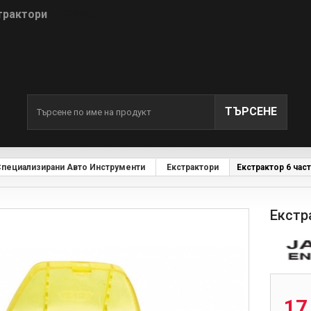
страктори
- JN35960
ТЪРСЕНЕ
пециализирани Авто Инструменти
Екстрактори
Екстрактор 6 час
Екстр
JN35960
17