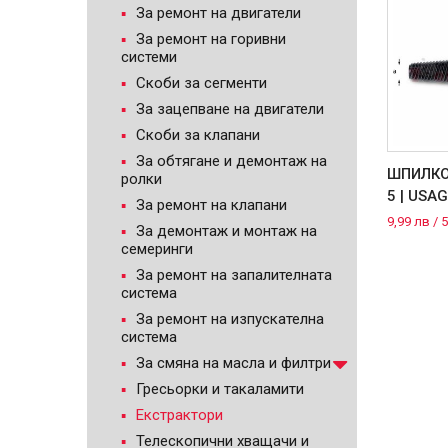
За ремонт на двигатели
За ремонт на горивни
системи
Скоби за сегменти
За зацепване на двигатели
Скоби за клапани
За обтягане и демонтаж на
ШПИЛКО
ролки
5 | USAG
За ремонт на клапани
9,99 лв / 5
За демонтаж и монтаж на
семеринги
За ремонт на запалителната
система
За ремонт на изпускателна
система
За смяна на масла и филтри
Гресьорки и такаламити
Екстрактори
Телескопични хващачи и