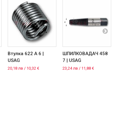
Втулка 622 A 6 |
ШПИЛКОВАДАЧ 458
Втулка 62
USAG
7 | USAG
USAG
20,18 лв / 10,32 €
23,24 лв / 11,88 €
24,58 лв / 