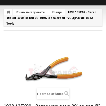
Ръчни инструменти
Клещи
1038 135X09 - Зегер
клещи на 90˚ за вал Ø3-10мм с оранжеви PVC дръжки | BETA
Tools
Преглед отблизо