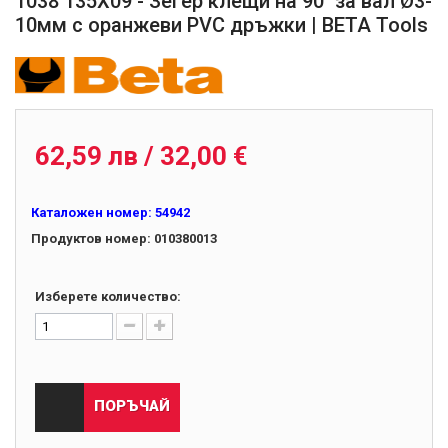
1038 135X09 - Зегер клещи на 90˚ за вал Ø3-
10мм с оранжеви PVC дръжки | BETA Tools
010380013
62,59 лв / 32,00 €
Каталожен номер:
54942
Продуктов номер:
010380013
Изберете количество:
ПОРЪЧАЙ