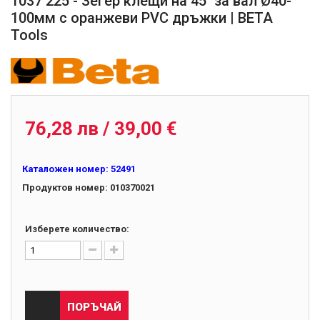
1037 225 - Зегер клещи на 45˚ за вал Ø40-
100мм с оранжеви PVC дръжки | BETA
Tools
010370021
76,28 лв / 39,00 €
Каталожен номер:
52491
Продуктов номер:
010370021
Изберете количество:
ПОРЪЧАЙ