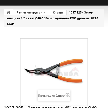
Ръчни инструменти
Клещи
1037 225 - Зегер
клещи на 45˚ за вал Ø40-100мм с оранжеви PVC дръжки | BETA
Tools
Преглед отблизо