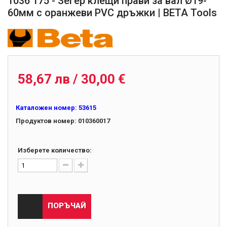
1036 175 - Зегер клещи прави за вал Ø19-
60мм с оранжеви PVC дръжки | BETA Tools
010360017
58,67 лв / 30,00 €
Каталожен номер:
53615
Продуктов номер:
010360017
Изберете количество:
ПОРЪЧАЙ