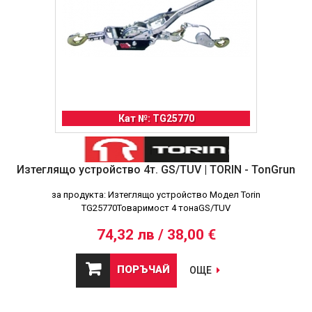
Кат №: TG25770
Изтеглящо устройство 4т. GS/TUV | TORIN - TonGrun
за продукта: Изтеглящо устройство Модел Torin
TG25770Товаримост 4 тонаGS/TUV
74,32 лв / 38,00 €
ПОРЪЧАЙ
ОЩЕ