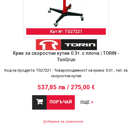
Кат №: TG27221
Крик за скоростни кутии 0.3т. с плоча | TORIN -
TonGrun
Код на продукта: TG27221 - Товароподемност на крика: 0.3т., тип: за
скоростни кутии
537,85 лв / 275,00 €
ПОРЪЧАЙ
ОЩЕ
Добавяне за сравнение