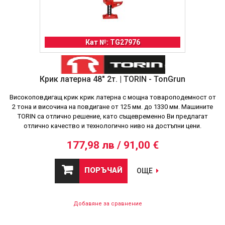
Кат №: TG27976
Крик латерна 48" 2т. | TORIN - TonGrun
Високоповдигащ крик крик латерна с мощна товароподемност от
2 тона и височина на повдигане от 125 мм. до 1330 мм. Машините
TORIN са отлично решение, като същевременно Ви предлагат
отлично качество и технологично ниво на достъпни цени.
177,98 лв / 91,00 €
ПОРЪЧАЙ
ОЩЕ
Добавяне за сравнение