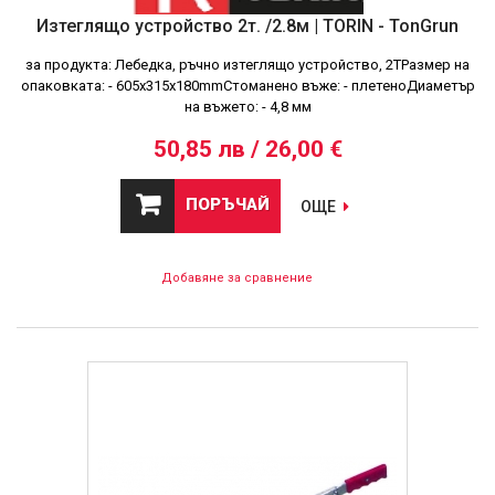
Изтеглящо устройство 2т. /2.8м | TORIN - TonGrun
за продукта: Лебедка, ръчно изтеглящо устройство, 2ТРазмер на
опаковката: - 605x315x180mmСтоманено въже: - плетеноДиаметър
на въжето: - 4,8 мм
50,85 лв / 26,00 €
ПОРЪЧАЙ
ОЩЕ
Добавяне за сравнение