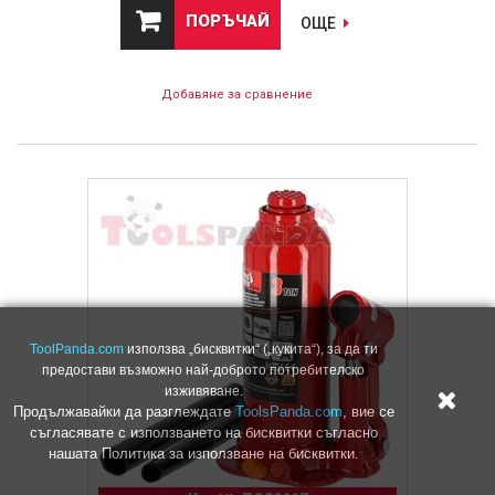
ПОРЪЧАЙ
ОЩЕ
Добавяне за сравнение
ToolPanda.com
използва „бисквитки“ („кукита“), за да ти
предостави възможно най-доброто потребителско
изживяване.
Продължавайки да разглеждате
ToolsPanda.com
, вие се
съгласявате с използването на бисквитки съгласно
нашата Политика за използване на бисквитки.