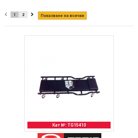
1
2
Показване на всички
Кат №: TG15410