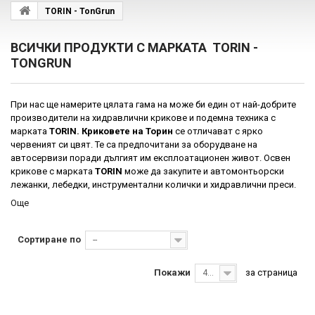
TORIN - TonGrun
ВСИЧКИ ПРОДУКТИ С МАРКАТА TORIN -
TONGRUN
При нас ще намерите цялата гама на
може би
един от най-добрите
производители на хидравлични крикове и подемна техника с
марката
TORIN
. Криковете на
Торин
се отличават с ярко
червеният си цвят. Те са предпочитани за оборудване на
автосервизи поради дългият им
експлоатационен
живот. Освен
крикове с марката
TORIN
може да закупите и автомонтьорски
лежанки, лебедки, инструментални колички и хидравлични преси.
Още
Сортиране по
--
Покажи
за страница
40