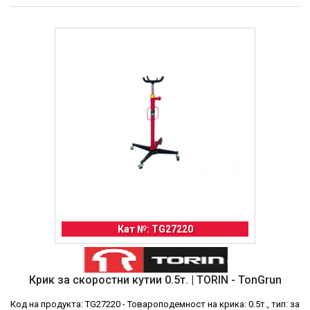
Кат №: TG27220
Крик за скоростни кутии 0.5т. | TORIN - TonGrun
Код на продукта: TG27220 - Товароподемност на крика: 0.5т., тип: за