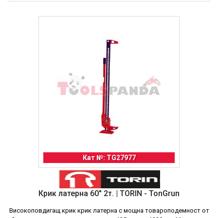
Кат №: TG27977
Крик латерна 60" 2т. | TORIN - TonGrun
Високоповдигащ крик крик латерна с мощна товароподемност от