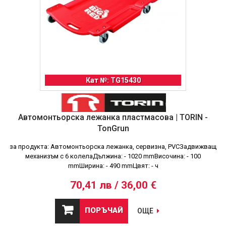
Кат №: TG15430
Автомонтьорска лежанка пластмасова | TORIN -
TonGrun
за продукта: Автомонтьорска лежанка, сервизна, PVCЗадвижващ
механизъм с 6 колелаДължина: - 1020 mmВисочина: - 100
mmШирина: - 490 mmЦвят: - ч
70,41 лв / 36,00 €
ПОРЪЧАЙ
ОЩЕ