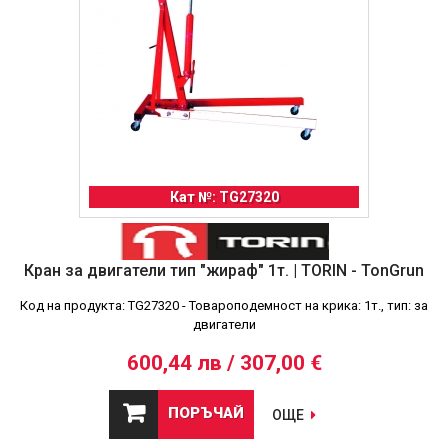
Кат №: TG27320
Кран за двигатели тип "жираф" 1т. | TORIN - TonGrun
Код на продукта: TG27320 - Товароподемност на крика: 1т., тип: за
двигатели
600,44 лв / 307,00 €
ПОРЪЧАЙ
ОЩЕ