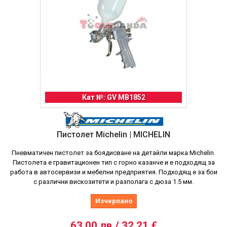
Кат №: GV MB1852
Пистолет Michelin | MICHELIN
Пневматичен пистолет за боядисване на детайли марка Michelin.
Пистолета е гравитационен тип с горно казанче и е подходящ за
работа в автосервизи и мебелни предприятия. Подходящ е за бои
с различни вискозитети и разполага с дюза 1.5 мм.
Изчерпано
63,00 лв / 32,21 €