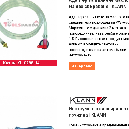
Адаптер за пълнене масл
Haldex свързване | KLANN
Адаптер за пълнене на маслото н
съединителя подходящ за VW-Audi
Маркучът е с дължина 2 метра а
присъединителната резба е разме
1,5. Висококачествен продукт мар
един от водещите световни
производители на автомобилни
инструменти.
Кат №: KL-0288-14
Изчерпано
Инструменти за спирачнат
пружина | KLANN
Този инструмент е предназначен 