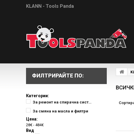
KLANN - Tools Panda
K
ФИЛТРИРАЙТЕ ПО:
ВСИЧК
Категории:
За ремонт на спирачна система
Сортир
За смяна на масла и филтри
Цена:
28€ - 484€
Вид