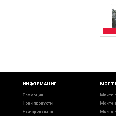
ИНФОРМАЦИЯ
МОЯТ
Промоции
Моите 
Нови продукти
Моите 
Най-продавани
Моите 