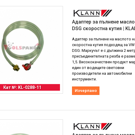
Адаптер за пълнене масл
DSG скоростна кутия | KL
Адаптер за пълнене на маслото н
скоростна кутия подходящ за VW 
DSG. Маркучът е с дължина 2 мет
присъединителната резба е разме
1,5. Висококачествен продукт мар
един от водещите световни
производители на автомобилни
инструменти.
Кат №: KL-0288-11
Изчерпано