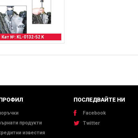
Кат №: KL-0132-52 K
 ПРОФИЛ
ПОСЛЕДВАЙТЕ НИ
поръчки
Facebook
върнати продукти
Twitter
кредитни известия