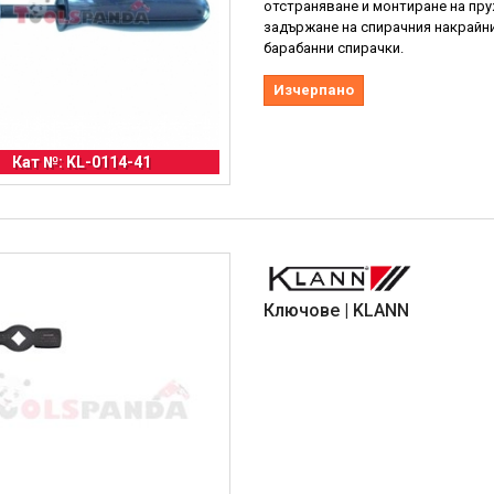
отстраняване и монтиране на пру
задържане на спирачния накрайн
барабанни спирачки.
Изчерпано
Кат №: KL-0114-41
Ключове | KLANN