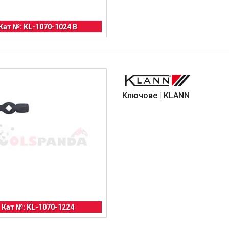
Кат №: KL-1070-1024 B
Ключове | KLANN
Кат №: KL-1070-1224