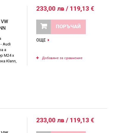
233,00 лв / 119,13 €
о VW
ПОРЪЧАЙ
ANN
а
ОЩЕ
- Audi
ра а
р M24 x
Добавяне за сравнение
ка Klann,
233,00 лв / 119,13 €