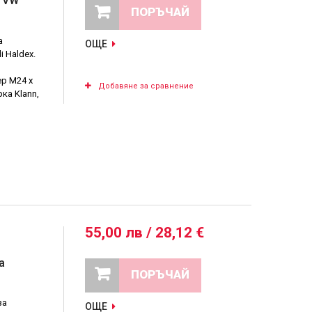
о VW
ПОРЪЧАЙ
а
ОЩЕ
 Haldex.
р M24 x
Добавяне за сравнение
ка Klann,
55,00 лв / 28,12 €
а
ПОРЪЧАЙ
за
ОЩЕ