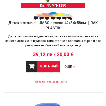
Кат №: MN-1280
Детско столче JUMBO зелено 42x34x58см. | IRAK
PLASTIK
Детското столче е идеално за детска стая или външен кът на
Вашето дете. Леко и удобно това столче с облегалка бързо ще се
превърне в любимо на Вашето детенце.
39,12 лв / 20,00 €
ПОРЪЧАЙ
ОЩЕ
Добавяне за сравнение