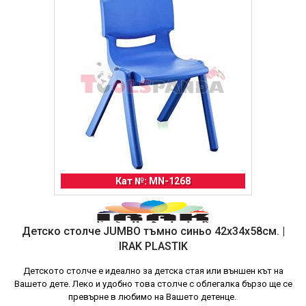
Кат №: MN-1268
Детско столче JUMBO тъмно синьо 42x34x58см. |
IRAK PLASTIK
Детското столче е идеално за детска стая или външен кът на
Вашето дете. Леко и удобно това столче с облегалка бързо ще се
превърне в любимо на Вашето детенце.