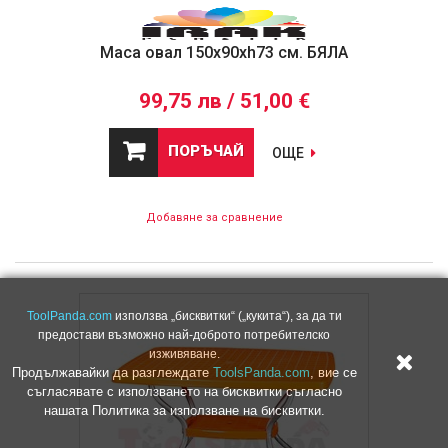
Маса овал 150x90xh73 см. БЯЛА
99,75 лв / 51,00 €
ПОРЪЧАЙ
ОЩЕ
Добавяне за сравнение
ToolPanda.com
използва „бисквитки“ („кукита“), за да ти
предостави възможно най-доброто потребителско
изживяване.
Продължавайки да разглеждате
ToolsPanda.com
, вие се
съгласявате с използването на бисквитки съгласно
нашата Политика за използване на бисквитки.