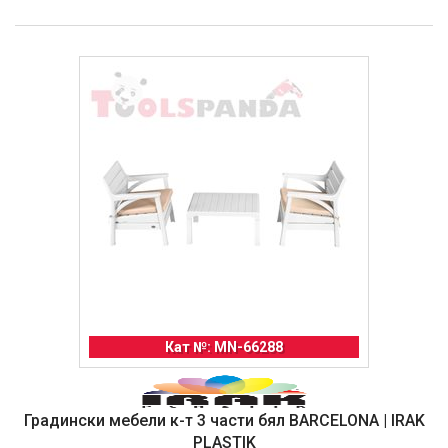
Кат №: MN-66288
Градински мебели к-т 3 части бял BARCELONA | IRAK
PLASTIK